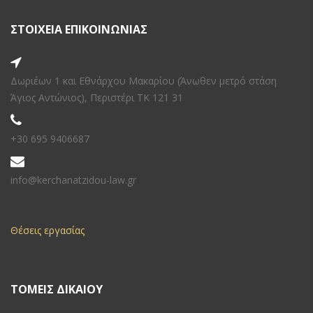
ΣΤΟΙΧΕΙΑ ΕΠΙΚΟΙΝΩΝΙΑΣ
Δωριέων 1 και Εθνάρχου Μακαρίου (Άνωθεν μετρό στάση
Άγιος Αντώνιος), Περιστέρι ΤΚ 121 31
+30 695 9406687
info@kerchanatzidou-law.gr
Θέσεις εργασίας
ΤΟΜΕΙΣ ΔΙΚΑΙΟΥ