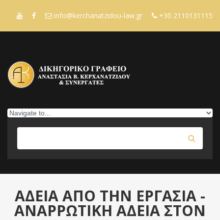
Skip to navigation
Παράκαμψη προς το κυρίως περιεχόμενο
info@kerchanatzidou-law.gr
+30 2110131115
Αναζήτηση
ΦΟΡΜΑ ΑΝΑΖΗΤΗΣΗΣ
ΑΔΕΙΑ ΑΠΟ ΤΗΝ ΕΡΓΑΣΙΑ -
ΑΝΑΡΡΩΤΙΚΗ ΑΔΕΙΑ ΣΤΟΝ