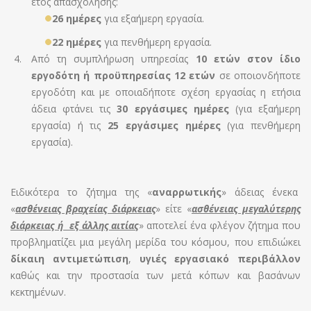
έτος απασχόλησης:
26 ημέρες
για εξαήμερη εργασία.
22 ημέρες
για πενθήμερη εργασία.
Από τη συμπλήρωση υπηρεσίας
10 ετών στον ίδιο
εργοδότη ή προϋπηρεσίας 12 ετών
σε οποιονδήποτε
εργοδότη και με οποιαδήποτε σχέση εργασίας η ετήσια
άδεια φτάνει τις
30 εργάσιμες ημέρες
(για εξαήμερη
εργασία) ή τις
25 εργάσιμες ημέρες
(για πενθήμερη
εργασία).
Ειδικότερα το ζήτημα της «
αναρρωτικής
» άδειας ένεκα
«
ασθένειας βραχείας διάρκειας
» είτε «
ασθένειας μεγαλύτερης
διάρκειας ή εξ άλλης αιτίας
» αποτελεί ένα φλέγον ζήτημα που
προβληματίζει μια μεγάλη μερίδα του κόσμου, που επιδιώκει
δίκαιη αντιμετώπιση
,
υγιές εργασιακό περιβάλλον
καθώς και την προστασία των μετά κόπων και βασάνων
κεκτημένων.