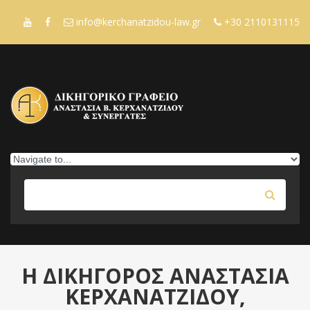
Skip to navigation
Παράκαμψη προς το κυρίως περιεχόμενο
info@kerchanatzidou-law.gr
+30 2110131115
Αναζήτηση
ΦΟΡΜΑ ΑΝΑΖΗΤΗΣΗΣ
Η ΔΙΚΗΓΟΡΟΣ ΑΝΑΣΤΑΣΙΑ
ΚΕΡΧΑΝΑΤΖΙΔΟΥ,