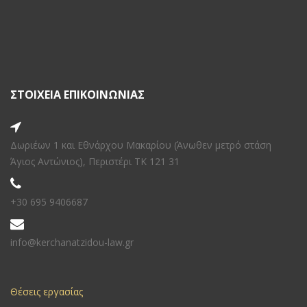
ΣΤΟΙΧΕΙΑ ΕΠΙΚΟΙΝΩΝΙΑΣ
Δωριέων 1 και Εθνάρχου Μακαρίου (Άνωθεν μετρό στάση
Άγιος Αντώνιος), Περιστέρι ΤΚ 121 31
+30 695 9406687
info@kerchanatzidou-law.gr
Θέσεις εργασίας