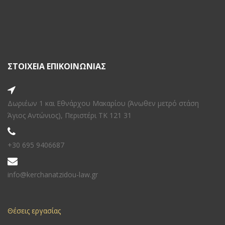
ΣΤΟΙΧΕΙΑ ΕΠΙΚΟΙΝΩΝΙΑΣ
Δωριέων 1 και Εθνάρχου Μακαρίου (Άνωθεν μετρό στάση
Άγιος Αντώνιος), Περιστέρι ΤΚ 121 31
+30 695 9406687
info@kerchanatzidou-law.gr
Θέσεις εργασίας