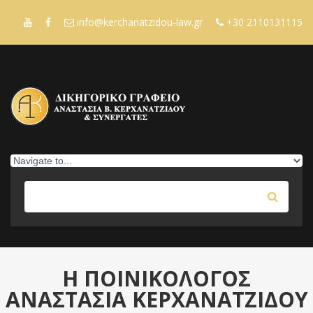
Skip to navigation
Παράκαμψη προς το κυρίως περιεχόμενο
info@kerchanatzidou-law.gr
+30 2110131115
Αναζήτηση
ΦΟΡΜΑ ΑΝΑΖΗΤΗΣΗΣ
Η ΠΟΙΝΙΚΟΛΟΓΟΣ
ΑΝΑΣΤΑΣΙΑ ΚΕΡΧΑΝΑΤΖΙΔΟΥ